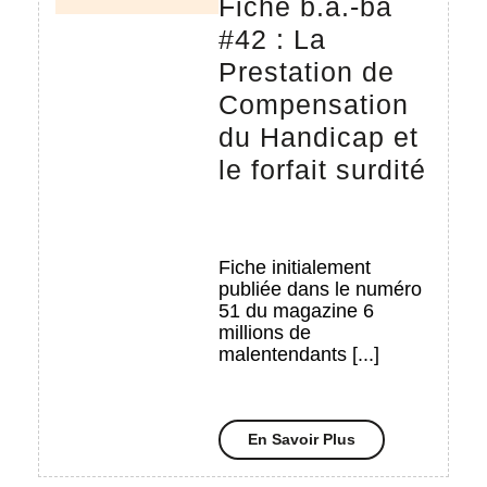
Fiche b.a.-ba
#42 : La
Prestation de
Compensation
du Handicap et
Fich
le forfait surdité
b.a.-
ba
#42
Fiche initialement
publiée dans le numéro
:
51 du magazine 6
La
millions de
malentendants [...]
Pres
de
Com
En
En Savoir Plus
du
Savoir
Plus