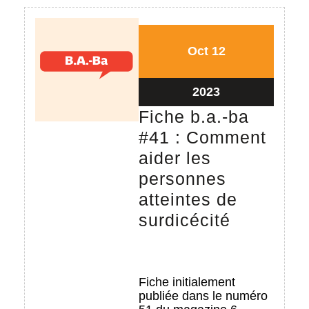
Han
et
le
12/10/2023
12/10/2023
Oct
12
forfa
surd
12/10/2023
2023
Fiche b.a.-ba
#41 : Comment
aider les
personnes
atteintes de
Fiche
surdicécité
b.a.-
ba
#41
Fiche initialement
publiée dans le numéro
: