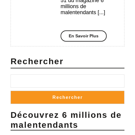
51 du magazine 6
Commen
millions de
malentendants [...]
aider
les
personne
En
En Savoir Plus
atteintes
Savoir
Plus
de
surdicéci
Rechercher
Rechercher
Découvrez 6 millions de
malentendants