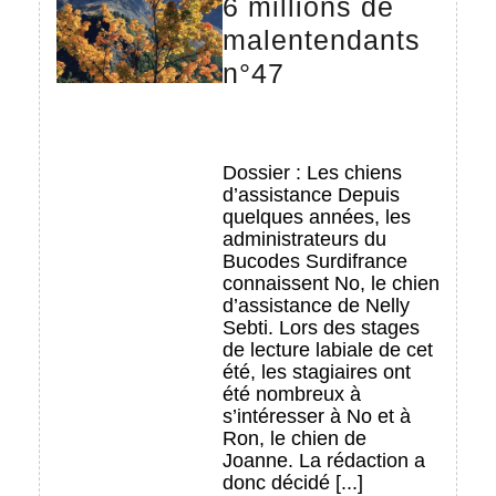
6 millions de
malentendants
6
n°47
millions
de
malentendants
Dossier : Les chiens
d’assistance Depuis
n°47
quelques années, les
administrateurs du
Bucodes Surdifrance
connaissent No, le chien
d’assistance de Nelly
Sebti. Lors des stages
de lecture labiale de cet
été, les stagiaires ont
été nombreux à
s’intéresser à No et à
Ron, le chien de
Joanne. La rédaction a
donc décidé [...]