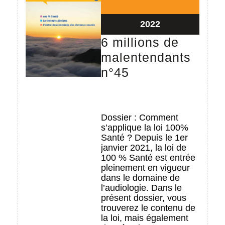
30/04/2022
2022
6 millions de
malentendants
6
n°45
millions
de
malentendants
Dossier : Comment
s’applique la loi 100%
n°45
Santé ? Depuis le 1er
janvier 2021, la loi de
100 % Santé est entrée
pleinement en vigueur
dans le domaine de
l’audiologie. Dans le
présent dossier, vous
trouverez le contenu de
la loi, mais également