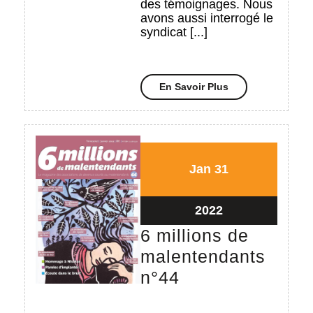
des témoignages. Nous
avons aussi interrogé le
syndicat [...]
En
En Savoir Plus
Savoir
Plus
31/01/2022
31/01/2022
Jan
31
31/01/2022
2022
6 millions de
malentendants
6
n°44
millions