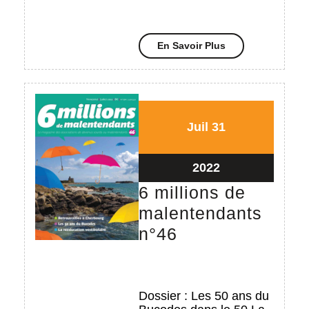
En
En Savoir Plus
Savoir
Plus
31/07/2022
31/07/2022
Juil
31
31/07/2022
2022
6 millions de
malentendants
6
n°46
millions
de
malentendants
Dossier : Les 50 ans du