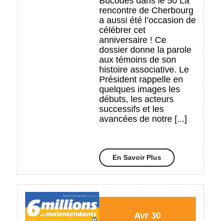
Bucodes dans le 50 La
n°46
rencontre de Cherbourg
a aussi été l’occasion de
célébrer cet
anniversaire ! Ce
dossier donne la parole
aux témoins de son
histoire associative. Le
Président rappelle en
quelques images les
débuts, les acteurs
successifs et les
avancées de notre [...]
En
En Savoir Plus
Savoir
Plus
30/04/2022
30/04/2022
Avr
30