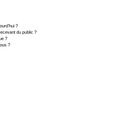
ourd’hui ?
recevant du public ?
ue ?
tous ?