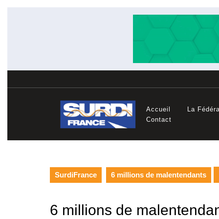
Skip
to
content
Accueil
La Fédéra
Contact
SurdiFrance
6 millions de malentendants
6 millions de malentenda