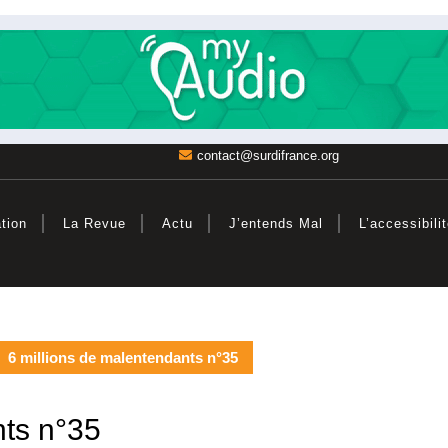
contact@surdifrance.org
tion
La Revue
Actu
J’entends Mal
L’accessibili
6 millions de malentendants n°35
nts n°35