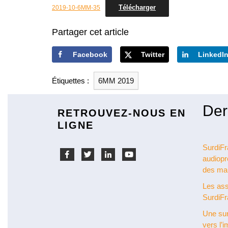
Télécharger
2019-10-6MM-35
Partager cet article
Facebook
Twitter
LinkedI
Étiquettes :
6MM 2019
Der
RETROUVEZ-NOUS EN
LIGNE
Facebook
Twitter
Linkedin
Youtube
SurdiFr
audiopr
des ma
Les ass
SurdiF
Une sur
vers l’i